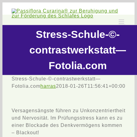
Zum
Inhalt
springen
Stress-Schule-©-
contrastwerkstatt—
Fotolia.com
Stress-Schule-©-contrastwerkstatt—
Fotolia.com
harras
2018-01-26T11:56:41+00:00
Versagensängste führen zu Unkonzentriertheit
und Nervosität. Im Prüfungsstress kann es zu
einer Blockade des Denkvermögens kommen
– Blackout!