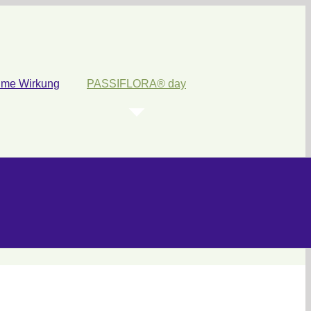
ume Wirkung
PASSIFLORA® day