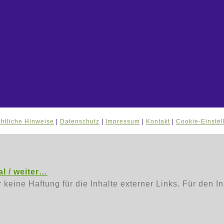
htliche Hinweise
|
Datenschutz
|
Impressum
|
Kontakt
|
Cookie-Einste
l / weiter…
r keine Haftung für die Inhalte externer Links. Für den I