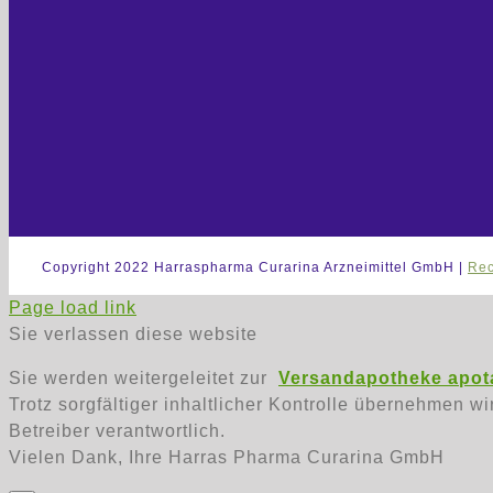
Copyright 2022 Harraspharma Curarina Arzneimittel GmbH |
Rec
Page load link
Sie verlassen diese website
Sie werden weitergeleitet zur
Versandapotheke apota
Trotz sorgfältiger inhaltlicher Kontrolle übernehmen wi
Betreiber verantwortlich.
Vielen Dank, Ihre Harras Pharma Curarina GmbH