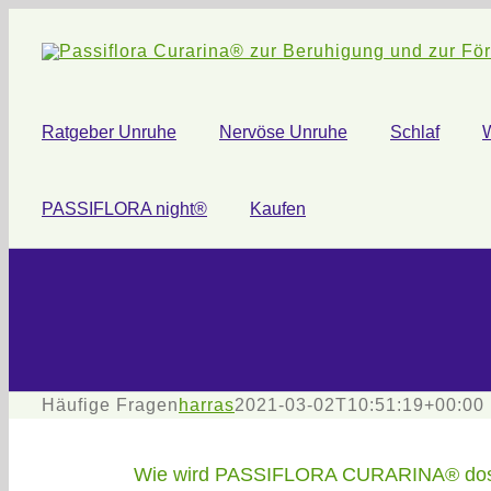
Zum
Inhalt
springen
Ratgeber Unruhe
Nervöse Unruhe
Schlaf
PASSIFLORA night®
Kaufen
Häufige Fragen
harras
2021-03-02T10:51:19+00:00
Wie wird PASSIFLORA CURARINA® dos