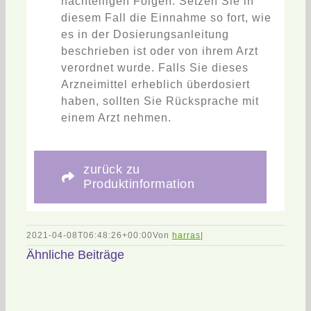
nachteiligen Folgen. Setzen Sie in
diesem Fall die Einnahme so fort, wie
es in der Dosierungsanleitung
beschrieben ist oder von ihrem Arzt
verordnet wurde. Falls Sie dieses
Arzneimittel erheblich überdosiert
haben, sollten Sie Rücksprache mit
einem Arzt nehmen.
zurück zu
Produktinformation
2021-04-08T06:48:26+00:00
Von
harras
|
Ähnliche Beiträge
Gut
zu
Wird
wissen:
PASSIFLORA