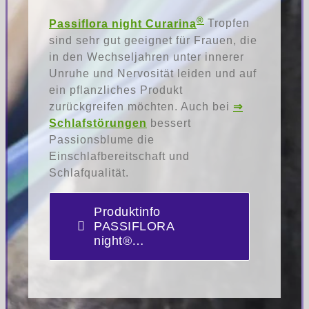
®
Passiflora night Curarina
Tropfen
sind sehr gut geeignet für Frauen, die
in den Wechseljahren unter innerer
Unruhe und Nervosität leiden und auf
ein pflanzliches Produkt
zurückgreifen möchten. Auch bei
⇒
Schlafstörungen
bessert
Passionsblume die
Einschlafbereitschaft und
Schlafqualität.
Produktinfo
PASSIFLORA
night®…