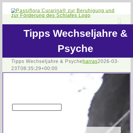
Zum
Inhalt
springen
Tipps Wechseljahre &
Psyche
Tipps Wechseljahre & Psyche
harras
2026-03-
23T08:35:29+00:00
> Pflichtangaben