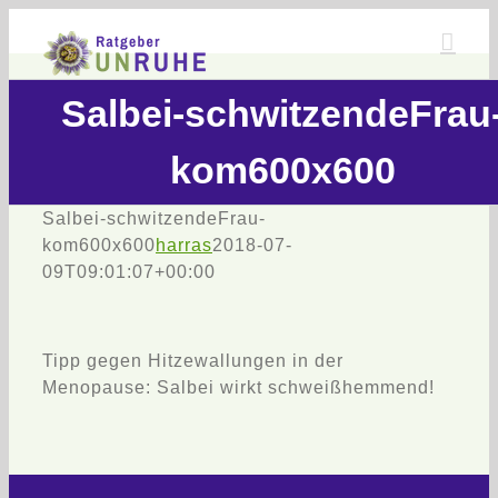
Zum
Inhalt
springen
Salbei-schwitzendeFrau
kom600x600
Salbei-schwitzendeFrau-
kom600x600
harras
2018-07-
09T09:01:07+00:00
Tipp gegen Hitzewallungen in der
Menopause: Salbei wirkt schweißhemmend!