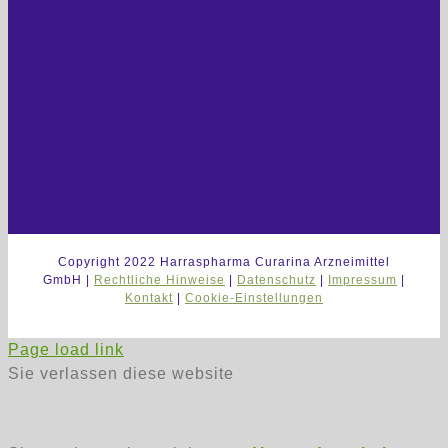
Copyright 2022 Harraspharma Curarina Arzneimittel
GmbH |
Rechtliche Hinweise
|
Datenschutz
|
Impressum
|
Kontakt
|
Cookie-Einstellungen
Page load link
Sie verlassen diese website