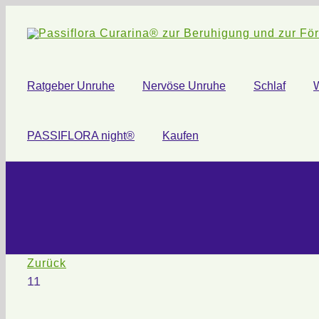
Zum
Inhalt
springen
Ratgeber Unruhe
Nervöse Unruhe
Schlaf
PASSIFLORA night®
Kaufen
Zurück
11