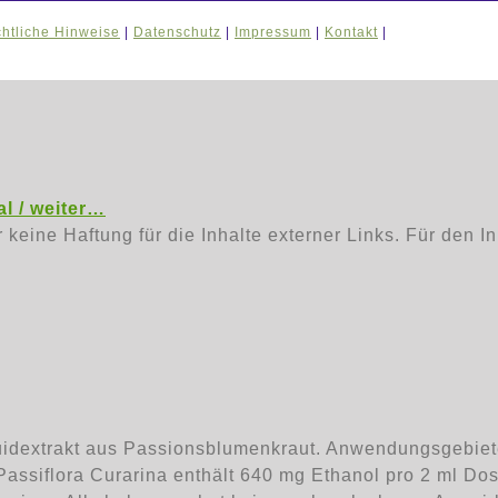
htliche Hinweise
|
Datenschutz
|
Impressum
|
Kontakt
|
l / weiter…
r keine Haftung für die Inhalte externer Links. Für den I
uidextrakt aus Passionsblumenkraut. Anwendungsgebie
siflora Curarina enthält 640 mg Ethanol pro 2 ml Dosi