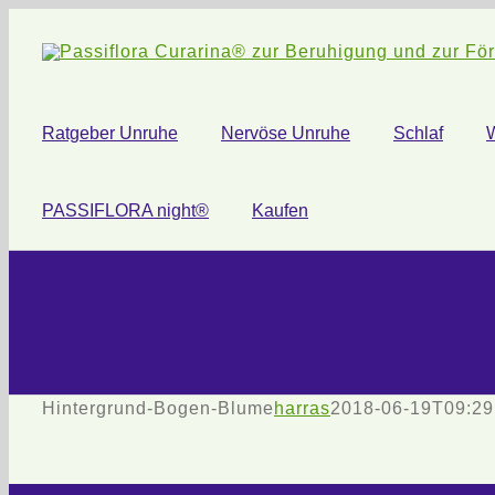
Zum
Inhalt
springen
Ratgeber Unruhe
Nervöse Unruhe
Schlaf
PASSIFLORA night®
Kaufen
Hintergrund-Bogen-Blume
harras
2018-06-19T09:29