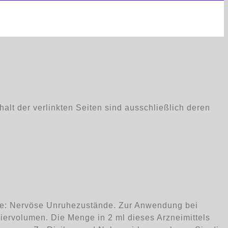
nhalt der verlinkten Seiten sind ausschließlich deren
te: Nervöse Unruhezustände. Zur Anwendung bei
ervolumen. Die Menge in 2 ml dieses Arzneimittels