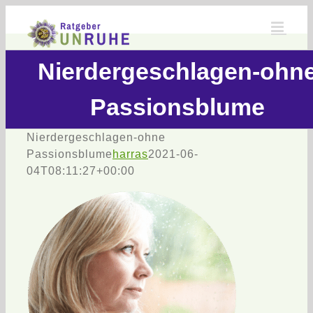
Zum
Inhalt
springen
Nierdergeschlagen-ohn
Passionsblume
Nierdergeschlagen-ohne
Passionsblume
harras
2021-06-
04T08:11:27+00:00