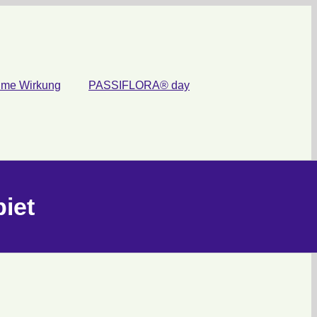
ume Wirkung
PASSIFLORA® day
iet