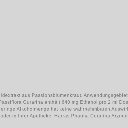
uidextrakt aus Passionsblumenkraut. Anwendungsgebie
siflora Curarina enthält 640 mg Ethanol pro 2 ml Dosi
ie geringe Alkoholmenge hat keine wahrnehmbaren Auswi
t oder in Ihrer Apotheke. Harras Pharma Curarina Arzne