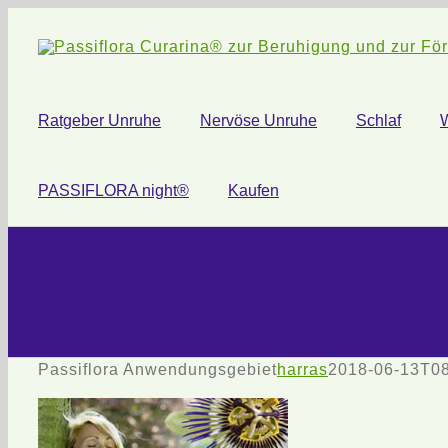
Zum
Inhalt
springen
Ratgeber Unruhe
Nervöse Unruhe
Schlaf
PASSIFLORA night®
Kaufen
Passiflora Anwendungsgebiet
harras
2018-06-13T08