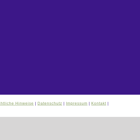
htliche Hinweise
|
Datenschutz
|
Impressum
|
Kontakt
|