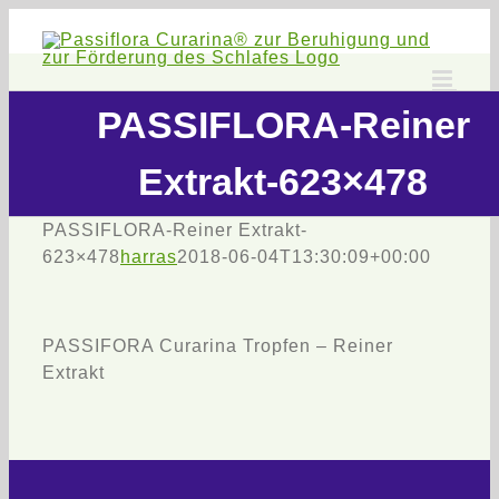
Zum
Inhalt
springen
PASSIFLORA-Reiner
Extrakt-623×478
PASSIFLORA-Reiner Extrakt-
623×478
harras
2018-06-04T13:30:09+00:00
PASSIFORA Curarina Tropfen – Reiner
Extrakt