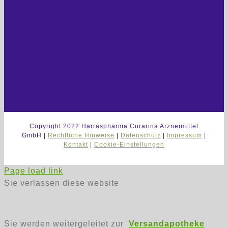
Copyright 2022 Harraspharma Curarina Arzneimittel
GmbH |
Rechtliche Hinweise
|
Datenschutz
|
Impressum
|
Kontakt
|
Cookie-Einstellungen
Page load link
Sie verlassen diese website
Sie werden weitergeleitet zur
Versandapotheke