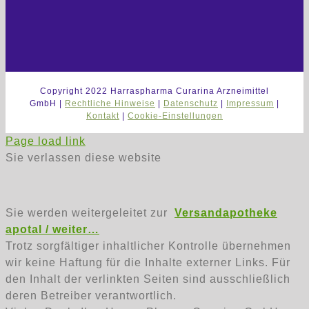
Copyright 2022 Harraspharma Curarina Arzneimittel
GmbH |
Rechtliche Hinweise
|
Datenschutz
|
Impressum
|
Kontakt
|
Cookie-Einstellungen
Page load link
Sie verlassen diese website
Sie werden weitergeleitet zur
Versandapotheke
apotal / weiter…
Trotz sorgfältiger inhaltlicher Kontrolle übernehmen
wir keine Haftung für die Inhalte externer Links. Für
den Inhalt der verlinkten Seiten sind ausschließlich
deren Betreiber verantwortlich.