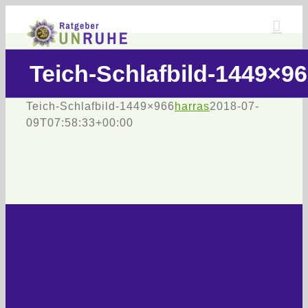
Zum
Inhalt
springen
Teich-Schlafbild-1449×9
Teich-Schlafbild-1449×966
harras
2018-07-
09T07:58:33+00:00