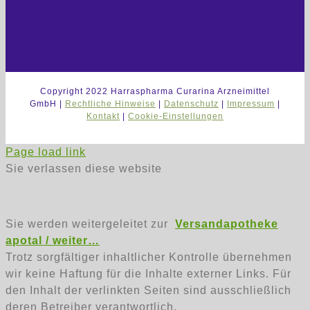
Copyright 2022 Harraspharma Curarina Arzneimittel
GmbH |
Rechtliche Hinweise
|
Datenschutz
|
Impressum
|
Kontakt
|
Cookie-Einstellungen
Page load link
Sie verlassen diese website
Sie werden weitergeleitet zur
Versandapotheke
apotal / weiter…
Trotz sorgfältiger inhaltlicher Kontrolle übernehmen
wir keine Haftung für die Inhalte externer Links. Für
den Inhalt der verlinkten Seiten sind ausschließlich
deren Betreiber verantwortlich.