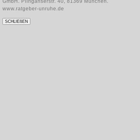
GmbH. Plinganserstr. 40, 81369 München.
www.ratgeber-unruhe.de
SCHLIEßEN